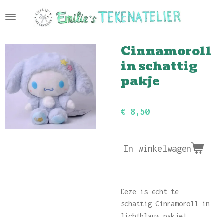
Ga
direct
naar
Cinnamoroll
de
hoofdinhoud
in schattig
pakje
€ 8,50
In winkelwagen
Deze is echt te
schattig Cinnamoroll in
lichtblauw pakje!