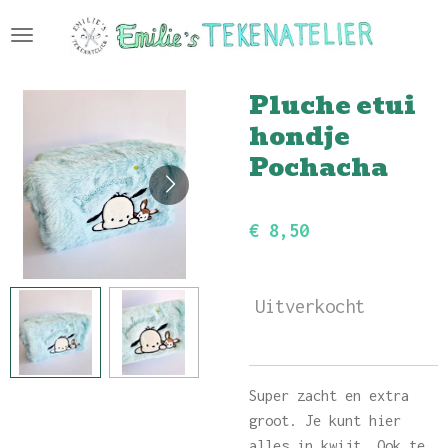
Ga
direct
naar
Pluche etui
de
hoofdinhoud
hondje
Pochacha
€ 8,50
Uitverkocht
Super zacht en extra
groot. Je kunt hier
alles in kwijt. Ook te