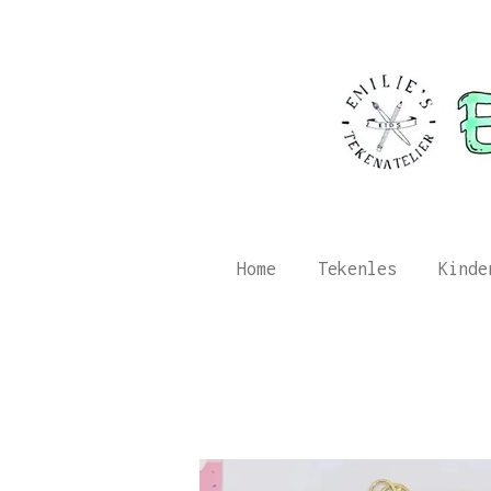
Ga
direct
naar
de
hoofdinhoud
Home
Tekenles
Kinde