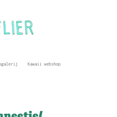
ogalerij
Kawaii webshop
neetje/