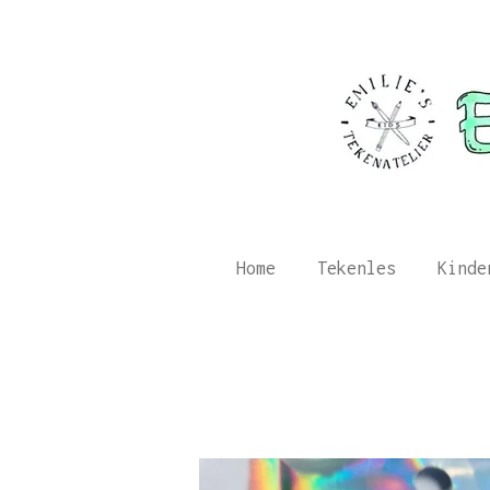
Ga
direct
naar
de
hoofdinhoud
Home
Tekenles
Kinde