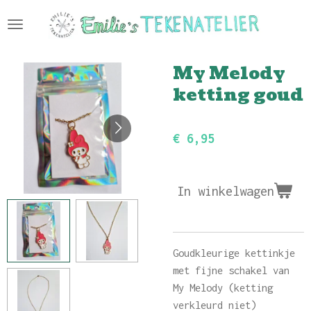
Ga
direct
naar
My Melody
de
hoofdinhoud
ketting goud
€ 6,95
In winkelwagen
Goudkleurige kettinkje
met fijne schakel van
My Melody (ketting
verkleurd niet)