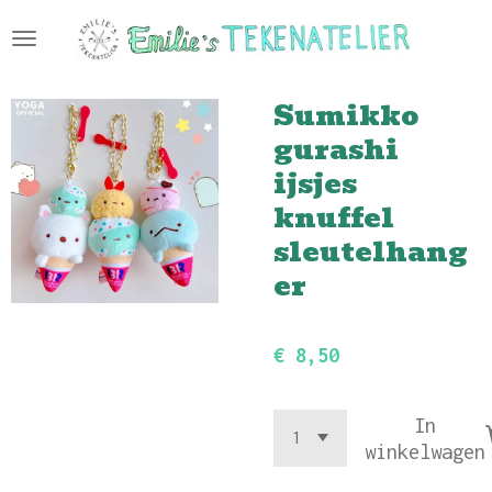
Ga
direct
naar
Sumikko
de
hoofdinhoud
gurashi
ijsjes
knuffel
sleutelhang
er
€ 8,50
In
winkelwagen